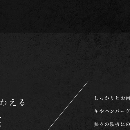
しっかりとお
わえる
キやハンバー
実
熱々の鉄板に