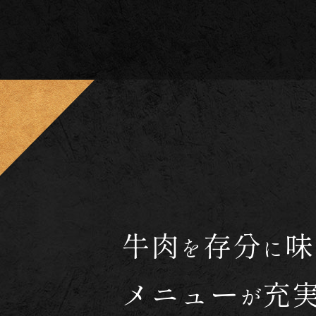
牛肉
存分
味
を
に
メニュー
充
が