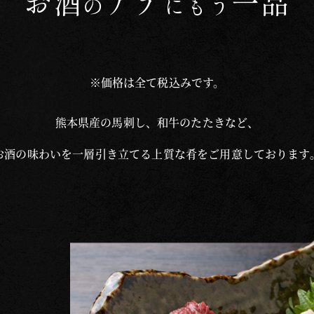
お酒
アテ
一品
の
にもう
※価格は全て税込みです。
熊本県産の馬刺し、和牛のたたきなど、
お酒の味わいを一層引き立てる上質な肴を
ご用意しております