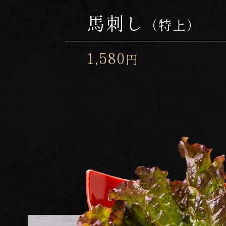
馬刺し
（特上）
1,580
円